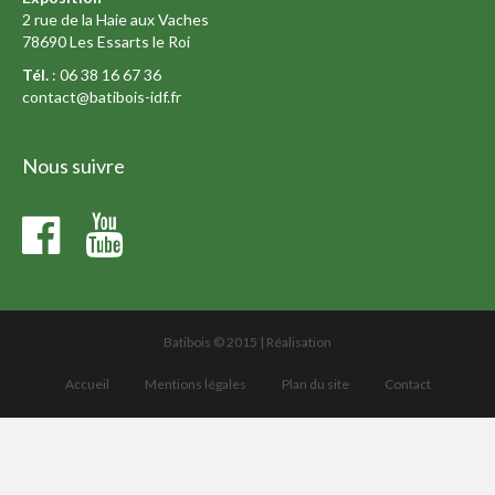
2 rue de la Haie aux Vaches
78690 Les Essarts le Roi
Tél.
: 06 38 16 67 36
contact@batibois-idf.fr
Nous suivre
Batibois © 2015 |
Réalisation
Accueil
Mentions légales
Plan du site
Contact